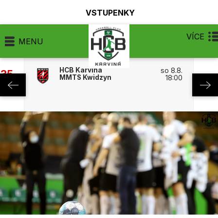
VSTUPENKY
VÍCE
MENU
HCB Karviná
so 8.8.
:35
MMTS Kwidzyn
18:00