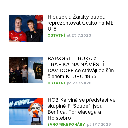
Hloušek a Žárský budou
reprezentovat Česko na ME
U18
OSTATNÍ
st 29.7.2026
BAR&GRILL RUKA a
TRAFIKA NA NÁMĚSTÍ
DAVIDOFF se stávájí dalším
členem KLUBU 1955
OSTATNÍ
po 27.7.2026
HCB Karviná se představí ve
skupině F. Soupeři jsou
Benfica, Torrelavega a
Holstebro
EVROPSKÉ POHÁRY
pá 17.7.2026