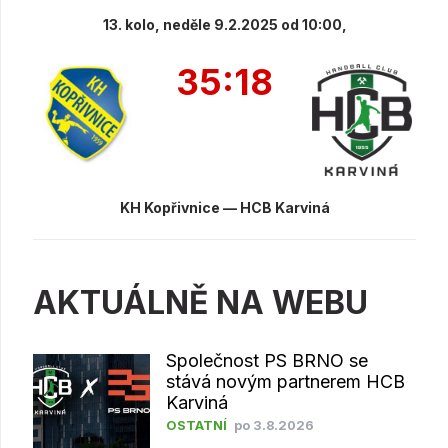
13. kolo, neděle 9.2.2025 od 10:00,
35:18
KH Kopřivnice — HCB Karviná
AKTUÁLNĚ NA WEBU
Společnost PS BRNO se
stává novým partnerem HCB
Karviná
OSTATNÍ
po 3.8.2026