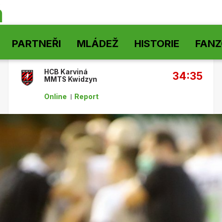
á
PARTNEŘI
MLÁDEŽ
HISTORIE
FAN
HCB Karviná
34:35
MMTS Kwidzyn
Online
Report