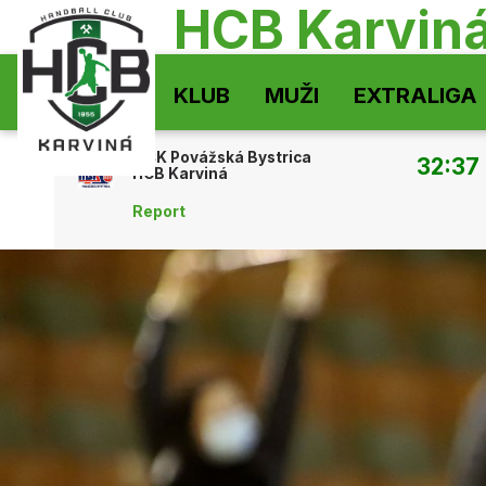
HCB Karvin
KLUB
MUŽI
EXTRALIGA
MŠK Povážská Bystrica
32:37
HCB Karviná
Report