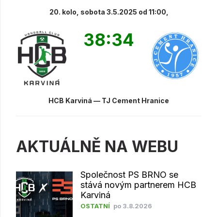
20. kolo, sobota 3.5.2025 od 11:00,
38:34
HCB Karviná — TJ Cement Hranice
AKTUÁLNĚ NA WEBU
Společnost PS BRNO se
stává novým partnerem HCB
Karviná
OSTATNÍ
po 3.8.2026