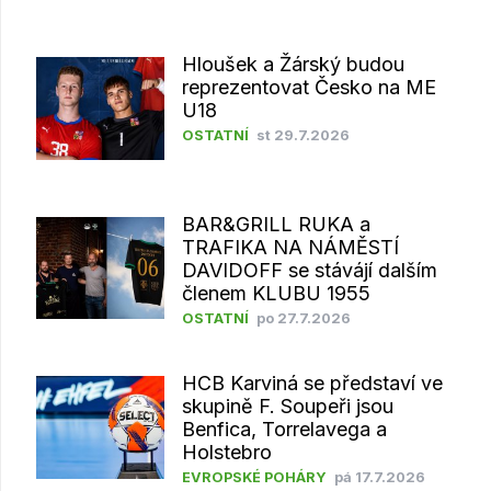
Hloušek a Žárský budou
reprezentovat Česko na ME
U18
OSTATNÍ
st 29.7.2026
BAR&GRILL RUKA a
TRAFIKA NA NÁMĚSTÍ
DAVIDOFF se stávájí dalším
členem KLUBU 1955
OSTATNÍ
po 27.7.2026
HCB Karviná se představí ve
skupině F. Soupeři jsou
Benfica, Torrelavega a
Holstebro
EVROPSKÉ POHÁRY
pá 17.7.2026