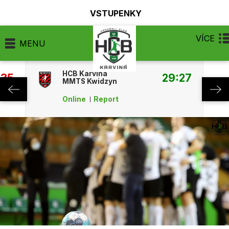
VSTUPENKY
VÍCE
MENU
HCB Karviná
:35
29:27
MMTS Kwidzyn
Online
Report