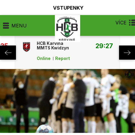
VSTUPENKY
VÍCE
MENU
HCB Karviná
:35
29:27
MMTS Kwidzyn
Online
Report