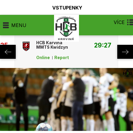
VSTUPENKY
VÍCE
MENU
HCB Karviná
:35
29:27
MMTS Kwidzyn
Online
Report