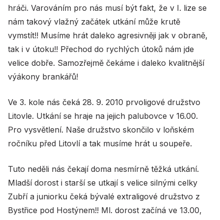
hráči. Varováním pro nás musí být fakt, že v I. lize se
nám takový vlažný začátek utkání může krutě
vymstít!! Musíme hrát daleko agresivněji jak v obraně,
tak i v útoku!! Přechod do rychlých útoků nám jde
velice dobře. Samozřejmě čekáme i daleko kvalitnější
výákony brankářů!
Ve 3. kole nás čeká 28. 9. 2010 prvoligové družstvo
Litovle. Utkání se hraje na jejich palubovce v 16.00.
Pro vysvětlení. Naše družstvo skončilo v loňském
ročníku před Litovlí a tak musíme hrát u soupeře.
Tuto neděli nás čekají doma nesmírně těžká utkání.
Mladší dorost i starší se utkají s velice silnými celky
Zubří a juniorku čeká bývalé extraligové družstvo z
Bystřice pod Hostýnem!! Ml. dorost začíná ve 13.00,