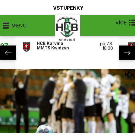
VSTUPENKY
VÍCE
MENU
HCB Karviná
pá 7.8.
:37
MMTS Kwidzyn
18:00