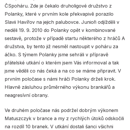
ČSpoháru. Zde je čekalo druholigové družstvo z
Polanky, které v prvním kole překvapivě porazilo
Slavii Havířov na jejich palubovce. Junioři odjížděli v
neděli 19. 9. 2010 do Polanky opět v kombinované
sestavě, protože v případě startu některého z hráčů A
družstva, by tento již nesměl nastoupit v poháru za
áčko. S týmem Polanky jsme sehráli v přípravě
přátelské utkání o kterém jsem Vás informoval a tak
jsme věděli co nás čeká a na co se máme připravit. V
prvním poločase s námi hráči Polanky drželi krok.
Hlavně zásluhou průměrného výkonu brankářů a
neagresívní obrany.
Ve druhém poločase nás podržel dobrým výkonem
Matuszczyk v brance a my z rychlých útoků odskočili
na rozdíl 10 branek. V utkání dostali šanci všichni