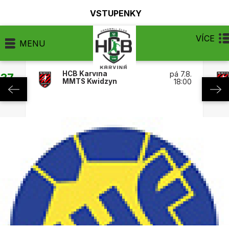
VSTUPENKY
VÍCE
MENU
HCB Karviná
pá 7.8.
:37
MMTS Kwidzyn
18:00