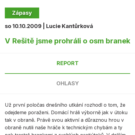
Zápasy
so 10.10.2009 | Lucie Kantůrková
V Rešitě jsme prohráli o osm branek
REPORT
OHLASY
Už první poločas dnešního utkání rozhodl o tom, že
odejdeme poraženi. Domácí hráli výborně jak v útoku
tak v obraně. Právě svou aktivní a důraznou hrou v
obraně nutili naše hráče k technickým chybám a ty
pak trestali brankami z rychlých protiútoků. V dalším