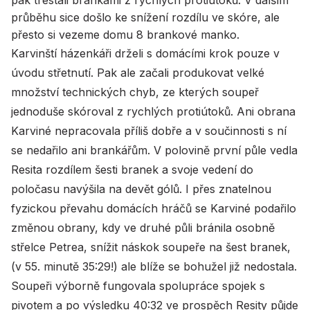
průběhu sice došlo ke snížení rozdílu ve skóre, ale
přesto si vezeme domu 8 brankové manko.
Karvinští házenkáři drželi s domácími krok pouze v
úvodu střetnutí. Pak ale začali produkovat velké
množství technických chyb, ze kterých soupeř
jednoduše skóroval z rychlých protiútoků. Ani obrana
Karviné nepracovala příliš dobře a v součinnosti s ní
se nedařilo ani brankářům. V polovině první půle vedla
Resita rozdílem šesti branek a svoje vedení do
poločasu navýšila na devět gólů. I přes znatelnou
fyzickou převahu domácích hráčů se Karviné podařilo
změnou obrany, kdy ve druhé půli bránila osobně
střelce Petrea, snížit náskok soupeře na šest branek,
(v 55. minutě 35:29!) ale blíže se bohužel již nedostala.
Soupeři výborně fungovala spolupráce spojek s
pivotem a po výsledku 40:32 ve prospěch Resity půjde