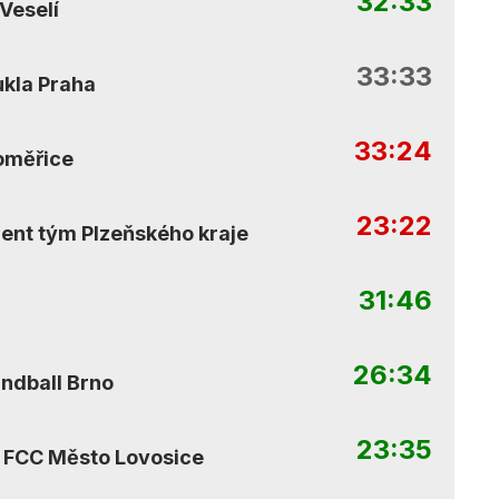
32:33
Veselí
33:33
kla Praha
33:24
oměřice
23:22
lent tým Plzeňského kraje
31:46
26:34
ndball Brno
23:35
 FCC Město Lovosice