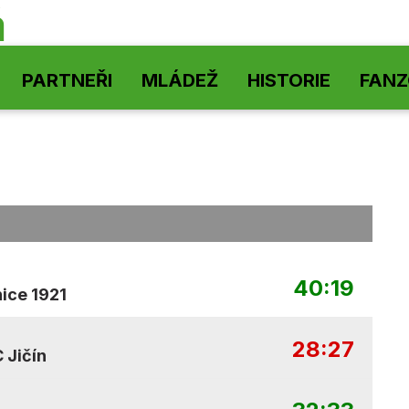
á
PARTNEŘI
MLÁDEŽ
HISTORIE
FAN
40:19
ice 1921
28:27
 Jičín