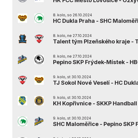
HK FCC Město Lovosice
-
O2xyw
8. kolo, so 26.10.2024
HC Dukla Praha
-
SHC Maloměř
8. kolo, ne 27.10.2024
Talent tým Plzeňského kraje
-
T
8. kolo, ne 27.10.2024
Pepino SKP Frýdek-Místek
-
HB
9. kolo, st 30.10.2024
TJ Sokol Nové Veselí
-
HC Dukl
9. kolo, st 30.10.2024
KH Kopřivnice
-
SKKP Handball
9. kolo, st 30.10.2024
SHC Maloměřice
-
Pepino SKP 