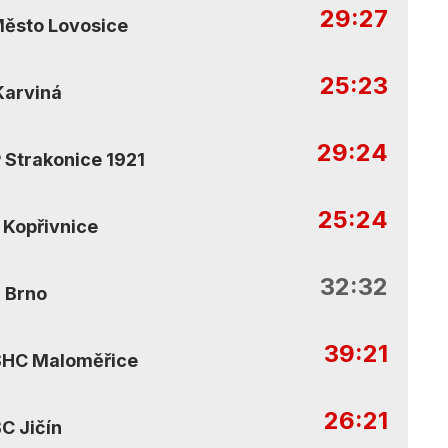
29:27
ěsto Lovosice
25:23
Karviná
29:24
 Strakonice 1921
25:24
 Kopřivnice
32:32
 Brno
39:21
SHC Maloměřice
26:21
C Jičín