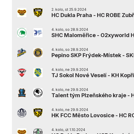
2. kolo, st 25.9.2024
HC Dukla Praha
-
HC ROBE Zubř
4. kolo, so 28.9.2024
SHC Maloměřice
-
O2xyworld H
4. kolo, so 28.9.2024
Pepino SKP Frýdek-Místek
-
SK
4. kolo, ne 29.9.2024
TJ Sokol Nové Veselí
-
KH Kopř
4. kolo, ne 29.9.2024
Talent tým Plzeňského kraje
-
H
4. kolo, ne 29.9.2024
HK FCC Město Lovosice
-
HC RO
4. kolo, út 1.10.2024