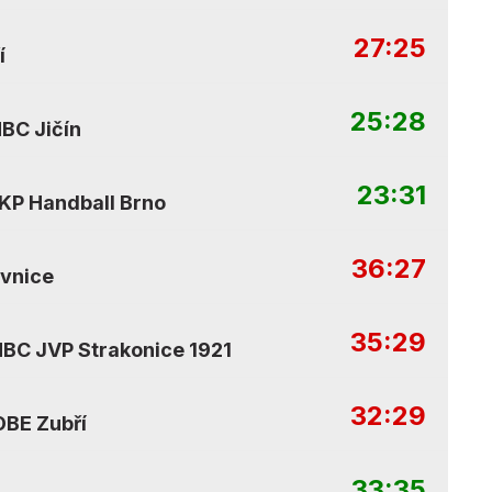
27:25
í
25:28
BC Jičín
23:31
KP Handball Brno
36:27
ivnice
35:29
BC JVP Strakonice 1921
32:29
BE Zubří
33:35