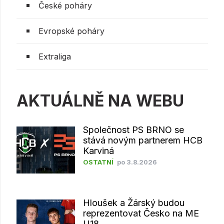
České poháry
Evropské poháry
Extraliga
AKTUÁLNĚ NA WEBU
Společnost PS BRNO se
stává novým partnerem HCB
Karviná
OSTATNÍ
po 3.8.2026
Hloušek a Žárský budou
reprezentovat Česko na ME
U18