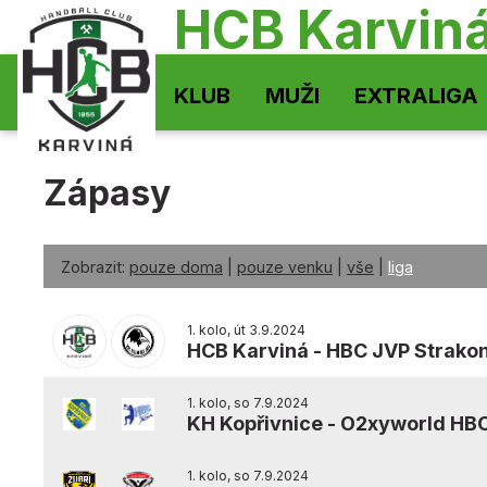
HCB Karvin
KLUB
MUŽI
EXTRALIGA
Zápasy
Zobrazit:
pouze doma
|
pouze venku
|
vše
|
liga
1. kolo, út 3.9.2024
HCB Karviná
-
HBC JVP Strakon
1. kolo, so 7.9.2024
KH Kopřivnice
-
O2xyworld HBC
1. kolo, so 7.9.2024