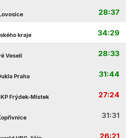
28:37
Lovosice
34:29
ňského kraje
28:33
é Veselí
31:44
ukla Praha
27:24
SKP Frýdek-Místek
31:31
opřivnice
26:21