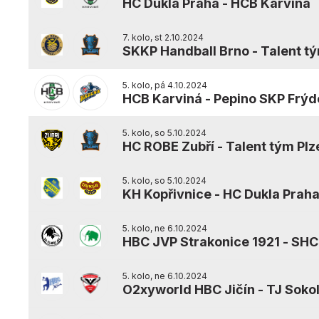
HC Dukla Praha
-
HCB Karviná
7. kolo, st 2.10.2024
SKKP Handball Brno
-
Talent t
5. kolo, pá 4.10.2024
HCB Karviná
-
Pepino SKP Frýd
5. kolo, so 5.10.2024
HC ROBE Zubří
-
Talent tým Plz
5. kolo, so 5.10.2024
KH Kopřivnice
-
HC Dukla Prah
5. kolo, ne 6.10.2024
HBC JVP Strakonice 1921
-
SHC
5. kolo, ne 6.10.2024
O2xyworld HBC Jičín
-
TJ Sokol