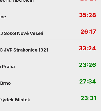
orld HBC Jičín
35:28
ice
26:17
J Sokol Nové Veselí
33:24
C JVP Strakonice 1921
23:26
a Praha
27:34
 Brno
23:31
Frýdek-Místek