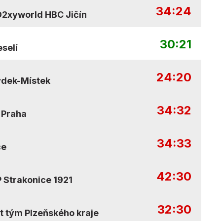
34:24
2xyworld HBC Jičín
30:21
selí
24:20
ýdek-Místek
34:32
 Praha
34:33
ce
42:30
 Strakonice 1921
32:30
t tým Plzeňského kraje