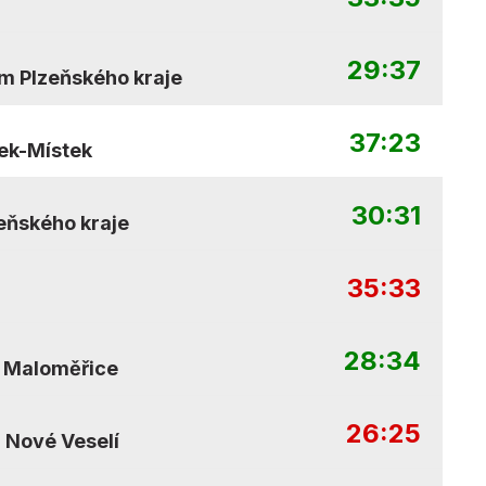
29:37
ým Plzeňského kraje
37:23
ek-Místek
30:31
eňského kraje
35:33
a
28:34
 Maloměřice
26:25
 Nové Veselí