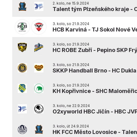
2. kolo, ne 15.9.2024
Talent tým Plzeňského kraje
-
O
3. kolo, so 21.9.2024
HCB Karviná
-
TJ Sokol Nové Ve
3. kolo, so 21.9.2024
HC ROBE Zubří
-
Pepino SKP Fr
3. kolo, so 21.9.2024
SKKP Handball Brno
-
HC Dukla
3. kolo, so 21.9.2024
KH Kopřivnice
-
SHC Maloměři
3. kolo, ne 22.9.2024
O2xyworld HBC Jičín
-
HBC JVP
3. kolo, út 24.9.2024
HK FCC Město Lovosice
-
Talen