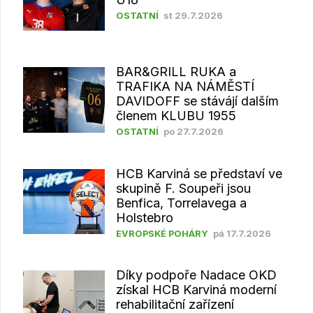
OSTATNÍ
st 29.7.2026
BAR&GRILL RUKA a
TRAFIKA NA NÁMĚSTÍ
DAVIDOFF se stávájí dalším
členem KLUBU 1955
OSTATNÍ
po 27.7.2026
HCB Karviná se představí ve
skupině F. Soupeři jsou
Benfica, Torrelavega a
Holstebro
EVROPSKÉ POHÁRY
pá 17.7.2026
Díky podpoře Nadace OKD
získal HCB Karviná moderní
rehabilitační zařízení