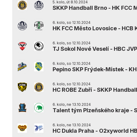
5. kolo, út 8.10.2024
SKKP Handball Brno
-
HK FCC M
6. kolo, so 12.10.2024
HK FCC Město Lovosice
-
HCB 
6. kolo, so 12.10.2024
TJ Sokol Nové Veselí
-
HBC JVP
6. kolo, so 12.10.2024
Pepino SKP Frýdek-Místek
-
KH
6. kolo, so 12.10.2024
HC ROBE Zubří
-
SKKP Handball
6. kolo, ne 13.10.2024
Talent tým Plzeňského kraje
-
6. kolo, ne 13.10.2024
HC Dukla Praha
-
O2xyworld HB