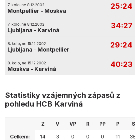
25:24
7. kolo, ne 8.12.2002
Montpellier
-
Moskva
34:27
7. kolo, ne 8.12.2002
Ljubljana
-
Karviná
29:24
8. kolo, ne 15.12.2002
Ljubljana
-
Montpellier
40:23
8. kolo, ne 15.12.2002
Moskva
-
Karviná
Statistiky vzájemných zápasů z
pohledu HCB Karviná
Z
V
VP
R
PP
P
Sk
Celkem:
14
3
0
0
0
11
387