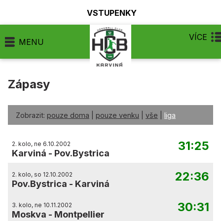
VSTUPENKY
VÍCE
MENU
Zápasy
Zobrazit:
pouze doma
|
pouze venku
|
vše
|
liga
31:25
2. kolo, ne 6.10.2002
Karviná
-
Pov.Bystrica
22:36
2. kolo, so 12.10.2002
Pov.Bystrica
-
Karviná
30:31
3. kolo, ne 10.11.2002
Moskva
-
Montpellier