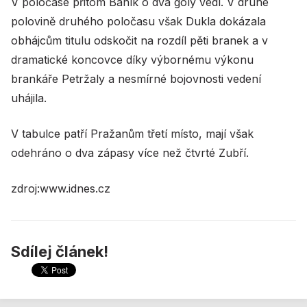
V poločase přitom Baník o dva góly vedl. V druhé
polovině druhého poločasu však Dukla dokázala
obhájcům titulu odskočit na rozdíl pěti branek a v
dramatické koncovce díky výbornému výkonu
brankáře Petržaly a nesmírné bojovnosti vedení
uhájila.
V tabulce patří Pražanům třetí místo, mají však
odehráno o dva zápasy více než čtvrté Zubří.
zdroj:www.idnes.cz
Sdílej článek!