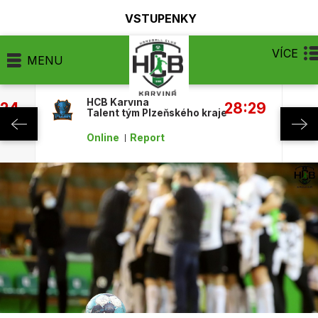
VSTUPENKY
VÍCE
MENU
HCB Karviná
:24
28:29
Talent tým Plzeňského kraje
Online
Report