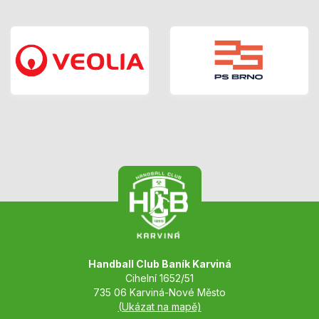
Handball Club Baník Karviná
Cihelní 1652/51
735 06 Karviná-Nové Město
(Ukázat na mapě)