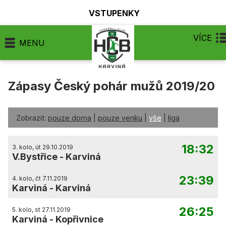
VSTUPENKY
VÍCE
MENU
Zápasy Český pohár mužů 2019/20
Zobrazit:
pouze doma
|
pouze venku
|
vše
|
liga
18:32
3. kolo, út 29.10.2019
V.Bystřice
-
Karviná
23:39
4. kolo, čt 7.11.2019
Karviná
-
Karviná
26:25
5. kolo, st 27.11.2019
Karviná
-
Kopřivnice