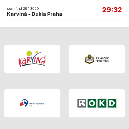
29:32
semif., st 29.1.2020
Karviná
-
Dukla Praha