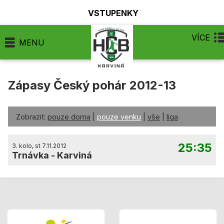
VSTUPENKY
VÍCE
MENU
Zápasy Český pohár 2012-13
Zobrazit:
pouze doma
|
pouze venku
|
vše
|
liga
25:35
3. kolo, st 7.11.2012
Trnávka
-
Karviná