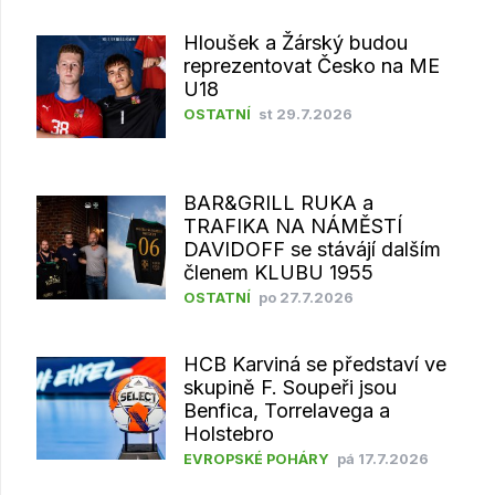
Hloušek a Žárský budou
reprezentovat Česko na ME
U18
OSTATNÍ
st 29.7.2026
BAR&GRILL RUKA a
TRAFIKA NA NÁMĚSTÍ
DAVIDOFF se stávájí dalším
členem KLUBU 1955
OSTATNÍ
po 27.7.2026
HCB Karviná se představí ve
skupině F. Soupeři jsou
Benfica, Torrelavega a
Holstebro
EVROPSKÉ POHÁRY
pá 17.7.2026