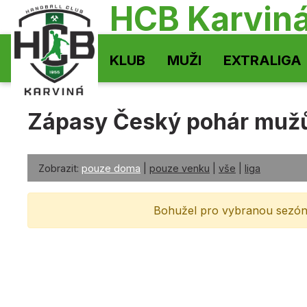
HCB Karvin
KLUB
MUŽI
EXTRALIGA
Zápasy Český pohár muž
Zobrazit:
pouze doma
|
pouze venku
|
vše
|
liga
Bohužel pro vybranou sezón