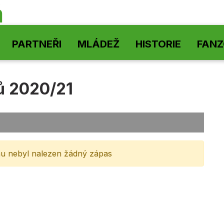
á
PARTNEŘI
MLÁDEŽ
HISTORIE
FAN
ů 2020/21
u nebyl nalezen žádný zápas