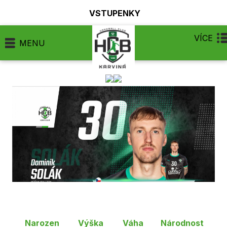
VSTUPENKY
VÍCE
MENU
Narozen
Výška
Váha
Národnost