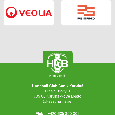
Handball Club Baník Karviná
Cihelní 1652/51
735 06 Karviná-Nové Město
(Ukázat na mapě)
Mobil:
+420 605 300 005