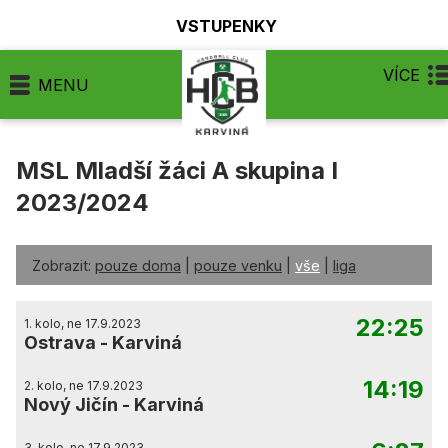
VSTUPENKY
VÍCE
MENU
MSL Mladší žáci A skupina I
2023/2024
Zobrazit:
pouze doma
|
pouze venku
|
vše
|
liga
22:25
1. kolo, ne 17.9.2023
Ostrava
-
Karviná
14:19
2. kolo, ne 17.9.2023
Nový Jičín
-
Karviná
3. kolo, ne 17.9.2023