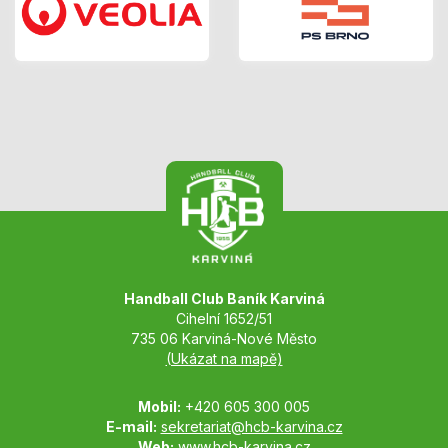
Handball Club Baník Karviná
Cihelní 1652/51
735 06 Karviná-Nové Město
(Ukázat na mapě)
Mobil:
+420 605 300 005
E-mail:
sekretariat@hcb-karvina.cz
Web:
www.hcb-karvina.cz