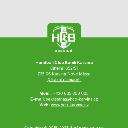
Handball Club Baník Karviná
Cihelní 1652/51
735 06 Karviná-Nové Město
(Ukázat na mapě)
Mobil:
+420 605 300 005
E-mail:
sekretariat@hcb-karvina.cz
Web:
www.hcb-karvina.cz
Copyright © 2018-2026 &
eSports.cz, s.r.o