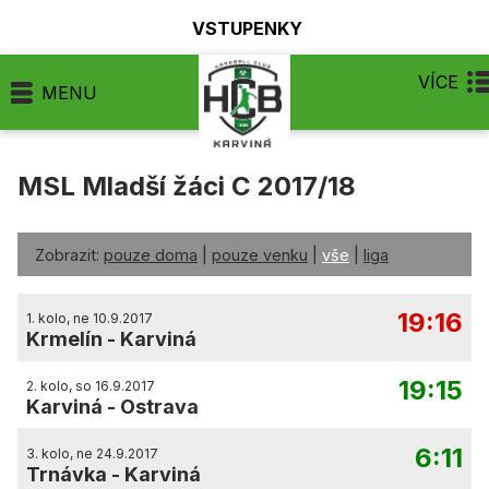
VSTUPENKY
VÍCE
MENU
MSL Mladší žáci C 2017/18
Zobrazit:
pouze doma
|
pouze venku
|
vše
|
liga
19:16
1. kolo, ne 10.9.2017
Krmelín
-
Karviná
19:15
2. kolo, so 16.9.2017
Karviná
-
Ostrava
6:11
3. kolo, ne 24.9.2017
Trnávka
-
Karviná