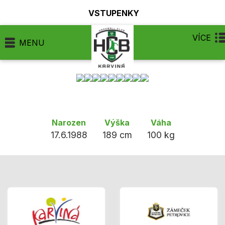
VSTUPENKY
VÍCE
MENU
Narozen
Výška
Váha
17.6.1988
189 cm
100 kg