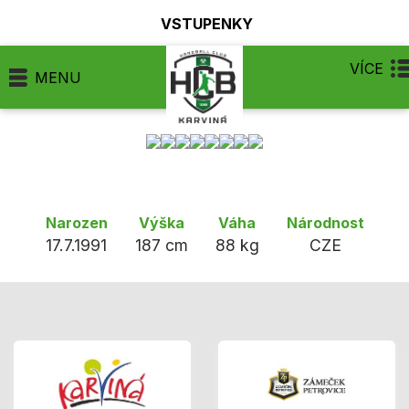
VSTUPENKY
VÍCE
MENU
Narozen
Výška
Váha
Národnost
17.7.1991
187 cm
88 kg
CZE