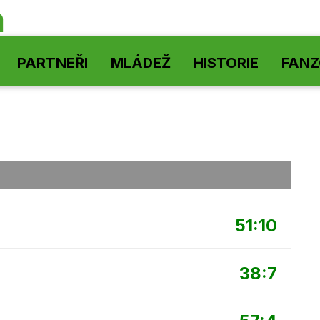
á
PARTNEŘI
MLÁDEŽ
HISTORIE
FAN
51:10
38:7