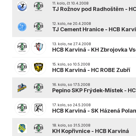
11. kolo, čt 10.4.2008
TJ Rožnov pod Radhoštěm
-
HC
12. kolo, ne 20.4.2008
TJ Cement Hranice
-
HCB Karv
13. kolo, ne 27.4.2008
HCB Karviná
-
KH Zbrojovka Vs
15. kolo, so 10.5.2008
HCB Karviná
-
HC ROBE Zubří
16. kolo, so 17.5.2008
Pepino SKP Frýdek-Místek
-
HC
17. kolo, so 24.5.2008
HCB Karviná
-
SK Házená Polan
18. kolo, so 31.5.2008
KH Kopřivnice
-
HCB Karviná