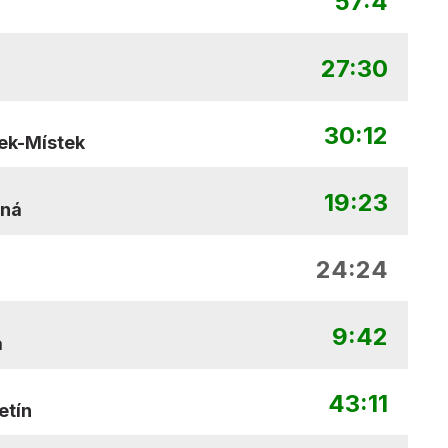
57:4
27:30
30:12
ek-Místek
19:23
iná
24:24
9:42
á
43:11
etín