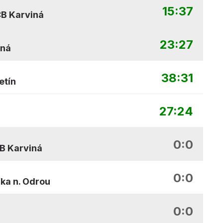
15:37
B Karviná
23:27
iná
38:31
etín
27:24
0:0
B Karviná
0:0
ka n. Odrou
0:0