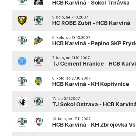
HCB Karviná
-
Sokol Trnávka
5. kolo, ne 7.10.2007
HC ROBE Zubří
-
HCB Karviná
6. kolo, so 13.10.2007
HCB Karviná
-
Pepino SKP Frýd
7. kolo, ne 21.10.2007
TJ Cement Hranice
-
HCB Karv
8. kolo, so 27.10.2007
HCB Karviná
-
KH Kopřivnice
1N, so 3.11.2007
TJ Sokol Ostrava
-
HCB Karvin
10. kolo, so 17.11.2007
HCB Karviná
-
KH Zbrojovka Vs