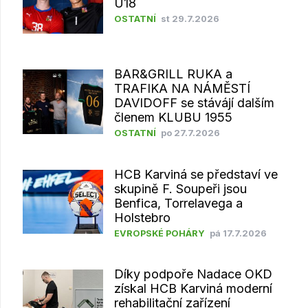
U18
OSTATNÍ
st 29.7.2026
BAR&GRILL RUKA a
TRAFIKA NA NÁMĚSTÍ
DAVIDOFF se stávájí dalším
členem KLUBU 1955
OSTATNÍ
po 27.7.2026
HCB Karviná se představí ve
skupině F. Soupeři jsou
Benfica, Torrelavega a
Holstebro
EVROPSKÉ POHÁRY
pá 17.7.2026
Díky podpoře Nadace OKD
získal HCB Karviná moderní
rehabilitační zařízení