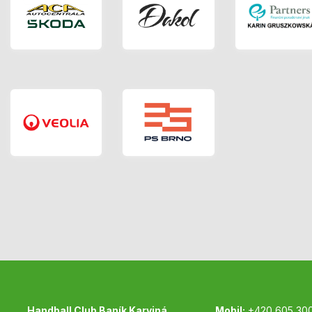
Handball Club Baník Karviná
Mobil:
+420 605 30