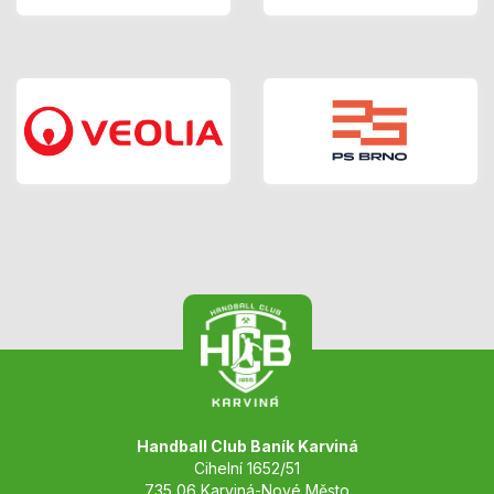
Handball Club Baník Karviná
Cihelní 1652/51
735 06 Karviná-Nové Město