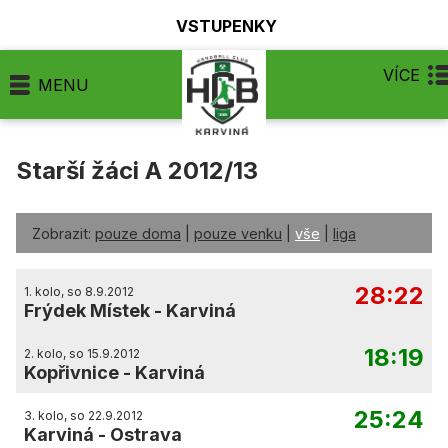
VSTUPENKY
VÍCE
MENU
Starší žáci A 2012/13
Zobrazit:
pouze doma
|
pouze venku
|
vše
|
liga
28:22
1. kolo, so 8.9.2012
Frýdek Místek
-
Karviná
18:19
2. kolo, so 15.9.2012
Kopřivnice
-
Karviná
25:24
3. kolo, so 22.9.2012
Karviná
-
Ostrava