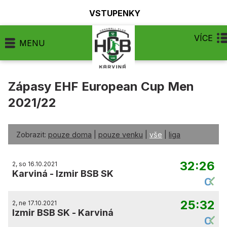
VSTUPENKY
VÍCE
MENU
Zápasy EHF European Cup Men
2021/22
Zobrazit:
pouze doma
|
pouze venku
|
vše
|
liga
32:26
2, so 16.10.2021
Karviná
-
Izmir BSB SK
25:32
2, ne 17.10.2021
Izmir BSB SK
-
Karviná