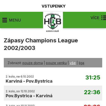
VSTUPENKY
VÍCE
MENU
Zápasy Champions League
2002/2003
Zobrazit:
pouze doma
|
pouze venku
|
vše
|
liga
31:25
2. kolo, ne 6.10.2002
Karviná
-
Pov.Bystrica
22:36
2. kolo, so 12.10.2002
Pov.Bystrica
-
Karviná
3. kolo, ne 10.11.2002