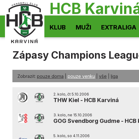
HCB Karvin
KLUB
MUŽI
EXTRALIGA
Zápasy Champions Leagu
Zobrazit:
pouze doma
|
pouze venku
|
vše
|
liga
2. kolo, čt 5.10.2006
THW Kiel
-
HCB Karviná
3. kolo, ne 15.10.2006
GOG Svendborg Gudme
-
HCB 
5. kolo, so 4.11.2006