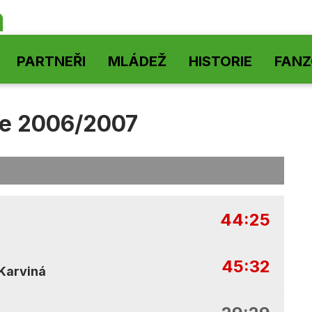
á
PARTNEŘI
MLÁDEŽ
HISTORIE
FAN
e 2006/2007
44:25
45:32
Karviná