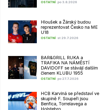
OSTATNÍ
po 3.8.2026
Hloušek a Žárský budou
reprezentovat Česko na ME
U18
OSTATNÍ
st 29.7.2026
BAR&GRILL RUKA a
TRAFIKA NA NÁMĚSTÍ
DAVIDOFF se stávájí dalším
členem KLUBU 1955
OSTATNÍ
po 27.7.2026
HCB Karviná se představí ve
skupině F. Soupeři jsou
Benfica, Torrelavega a
Holstebro