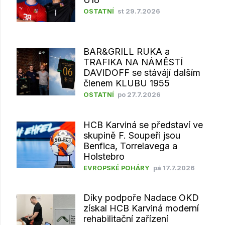
OSTATNÍ
st 29.7.2026
BAR&GRILL RUKA a
TRAFIKA NA NÁMĚSTÍ
DAVIDOFF se stávájí dalším
členem KLUBU 1955
OSTATNÍ
po 27.7.2026
HCB Karviná se představí ve
skupině F. Soupeři jsou
Benfica, Torrelavega a
Holstebro
EVROPSKÉ POHÁRY
pá 17.7.2026
Díky podpoře Nadace OKD
získal HCB Karviná moderní
rehabilitační zařízení