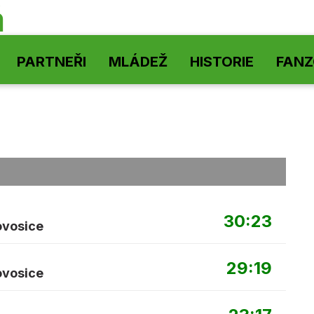
á
PARTNEŘI
MLÁDEŽ
HISTORIE
FAN
30:23
ovosice
29:19
ovosice