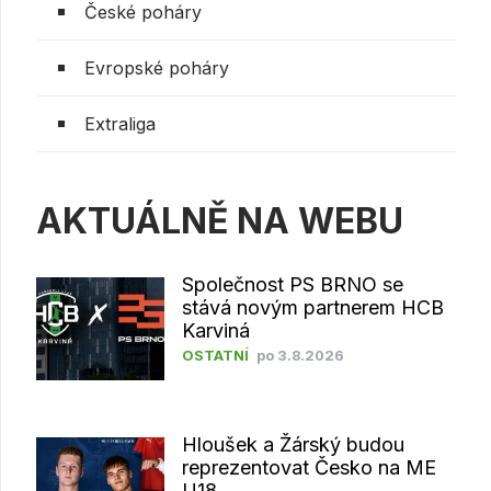
České poháry
Evropské poháry
Extraliga
AKTUÁLNĚ NA WEBU
Společnost PS BRNO se
stává novým partnerem HCB
Karviná
OSTATNÍ
po 3.8.2026
Hloušek a Žárský budou
reprezentovat Česko na ME
U18