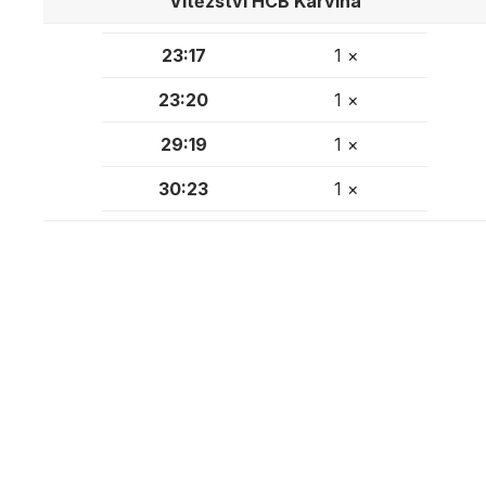
Vítězství HCB Karviná
23:17
1 ×
23:20
1 ×
29:19
1 ×
30:23
1 ×