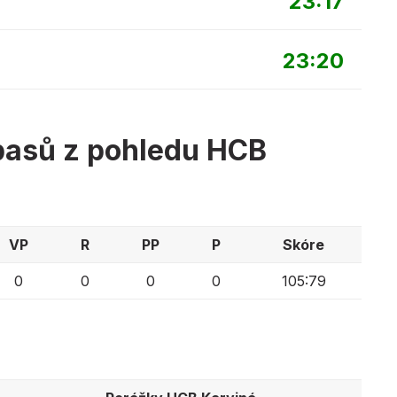
23:17
23:20
pasů z pohledu HCB
VP
R
PP
P
Skóre
0
0
0
0
105:79