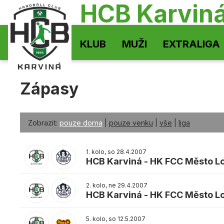
HCB Karvin
KLUB
MUŽI
EXTRALIGA
Zápasy
Zobrazit:
pouze doma
|
pouze venku
|
vše
|
liga
1. kolo, so 28.4.2007
HCB Karviná
-
HK FCC Město L
2. kolo, ne 29.4.2007
HCB Karviná
-
HK FCC Město L
5. kolo, so 12.5.2007