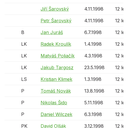
Jiří Šarovský
4.11.1998
12 let
Petr Šarovský
4.11.1998
12 let
B
Jan Juráš
6.7.1998
12 let
LK
Radek Kroulík
1.4.1998
12 let
LK
Matyáš Poliačík
4.3.1998
12 let
LK
Jakub Targosz
23.5.1998
12 let
LS
Kristian Klimek
1.3.1998
12 let
P
Tomáš Novák
13.8.1998
12 let
P
Nikolas Šido
5.11.1998
12 let
P
Daniel Wilczek
6.3.1998
12 let
PK
David Olšák
3.12.1998
12 let