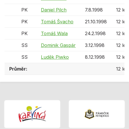
PK
Daniel Pilch
7.8.1998
12 let
PK
Tomáš Švacho
21.10.1998
12 let
PK
Tomáš Wala
24.2.1998
12 let
SS
Dominik Gaspár
3.12.1998
12 let
SS
Luděk Piwko
8.12.1998
12 let
Průměr:
12 let