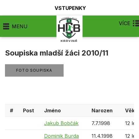
VSTUPENKY
VÍCE
MENU
Soupiska mladší žáci 2010/11
FOTO SOUPISKA
#
Post
Jméno
Narozen
Věk
Jakub Bobčák
7.7.1998
12 let
Dominik Burda
11.4.1998
12 let