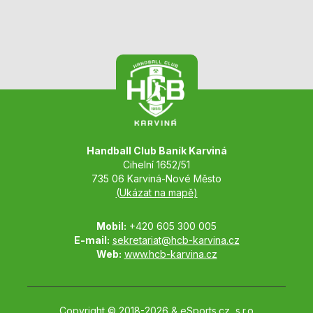
Handball Club Baník Karviná
Cihelní 1652/51
735 06 Karviná-Nové Město
(Ukázat na mapě)
Mobil:
+420 605 300 005
E-mail:
sekretariat@hcb-karvina.cz
Web:
www.hcb-karvina.cz
Copyright © 2018-2026 &
eSports.cz, s.r.o