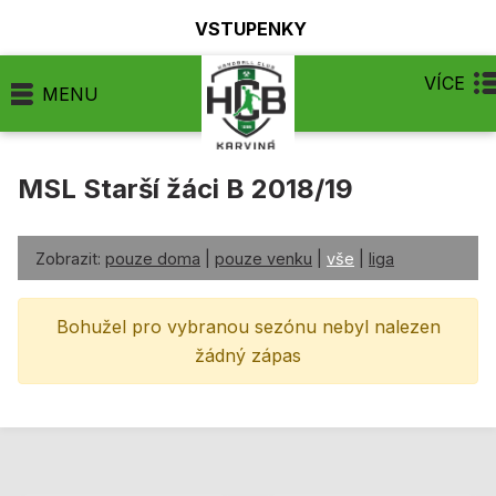
VSTUPENKY
VÍCE
MENU
MSL Starší žáci B 2018/19
Zobrazit:
pouze doma
|
pouze venku
|
vše
|
liga
Bohužel pro vybranou sezónu nebyl nalezen
žádný zápas