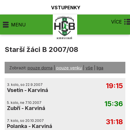
VSTUPENKY
VÍCE
MENU
Starší žáci B 2007/08
Zobrazit:
pouze doma
|
pouze venku
|
vše
|
liga
19:15
3. kolo, so 22.9.2007
Vsetín
-
Karviná
15:36
5. kolo, ne 7.10.2007
Zubří
-
Karviná
31:18
7. kolo, so 20.10.2007
Polanka
-
Karviná