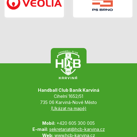
Handball Club Baník Karviná
Cihelní 1652/51
735 06 Karviná-Nové Město
(Ukázat na mapě)
Mobil:
+420 605 300 005
E-mail:
sekretariat@hcb-karvina.cz
Web:
www.hcb-karvina.cz