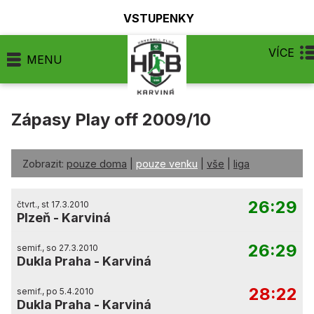
VSTUPENKY
VÍCE
MENU
Zápasy Play off 2009/10
Zobrazit:
pouze doma
|
pouze venku
|
vše
|
liga
26:29
čtvrt., st 17.3.2010
Plzeň
-
Karviná
26:29
semif., so 27.3.2010
Dukla Praha
-
Karviná
28:22
semif., po 5.4.2010
Dukla Praha
-
Karviná