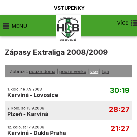
VSTUPENKY
VÍCE
MENU
Zápasy Extraliga 2008/2009
Zobrazit:
pouze doma
|
pouze venku
|
vše
|
liga
30:19
1. kolo, ne 7.9.2008
Karviná
-
Lovosice
28:27
2. kolo, so 13.9.2008
Plzeň
-
Karviná
21:27
12. kolo, st 17.9.2008
Karviná
-
Dukla Praha