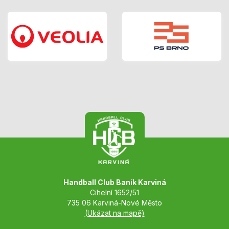
Handball Club Baník Karviná
Cihelní 1652/51
735 06 Karviná-Nové Město
(Ukázat na mapě)