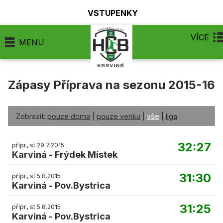
VSTUPENKY
VÍCE
MENU
Zápasy Příprava na sezonu 2015-16
Zobrazit:
pouze doma
|
pouze venku
|
vše
|
liga
32:27
přípr., st 29.7.2015
Karviná
-
Frýdek Místek
31:30
přípr., st 5.8.2015
Karviná
-
Pov.Bystrica
31:25
přípr., st 5.8.2015
Karviná
-
Pov.Bystrica