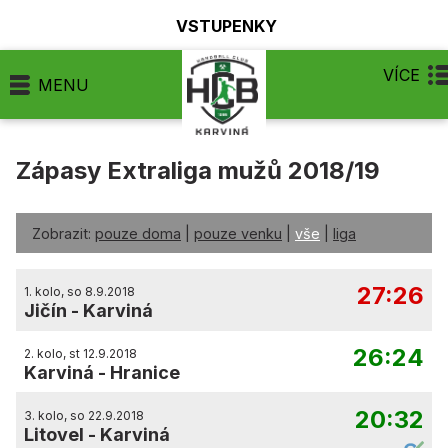
VSTUPENKY
VÍCE
MENU
Zápasy Extraliga mužů 2018/19
Zobrazit:
pouze doma
|
pouze venku
|
vše
|
liga
27:26
1. kolo, so 8.9.2018
Jičín
-
Karviná
26:24
2. kolo, st 12.9.2018
Karviná
-
Hranice
20:32
3. kolo, so 22.9.2018
Litovel
-
Karviná