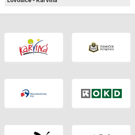
Lovosice
-
Karviná