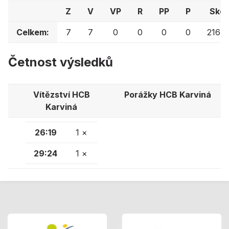
Z
V
VP
R
PP
P
Skór
Celkem:
7
7
0
0
0
0
216:1
Četnost výsledků
Vítězství HCB
Porážky HCB Karviná
Karviná
26:19
1 ×
29:24
1 ×