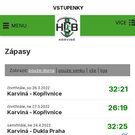
VSTUPENKY
VÍCE
MENU
Zápasy
Zobrazit:
pouze doma
|
pouze venku
|
vše
|
liga
32:21
čtvrtfinále, so 26.3.2022
Karviná
-
Kopřivnice
26:19
čtvrtfinále, ne 27.3.2022
Karviná
-
Kopřivnice
32:25
semifinále, ne 24.4.2022
Karviná
-
Dukla Praha