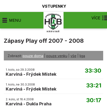
VSTUPENKY
VÍCE
MENU
Zápasy Play off 2007 - 2008
Zobrazit:
pouze doma
|
pouze venku
|
vše
|
liga
33:30
1. kolo, so 29.3.2008
Karviná
-
Frýdek Místek
33:21
1. kolo, ne 30.3.2008
Karviná
-
Frýdek Místek
30:17
2. kolo, st 16.4.2008
Karviná
-
Dukla Praha