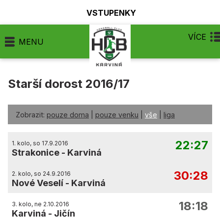
VSTUPENKY
VÍCE
MENU
Starší dorost 2016/17
Zobrazit:
pouze doma
|
pouze venku
|
vše
|
liga
22:27
1. kolo, so 17.9.2016
Strakonice
-
Karviná
30:28
2. kolo, so 24.9.2016
Nové Veselí
-
Karviná
18:18
3. kolo, ne 2.10.2016
Karviná
-
Jičín