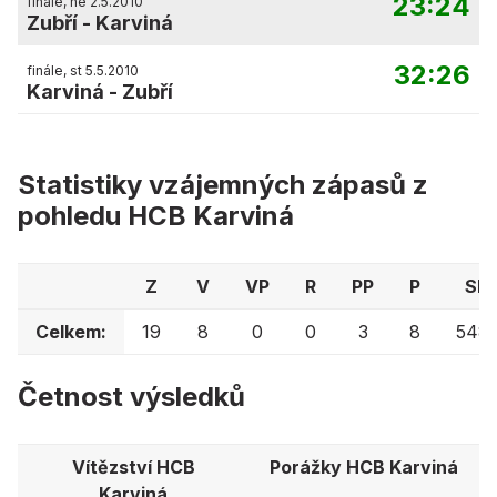
23:24
finále, ne 2.5.2010
Zubří
-
Karviná
32:26
finále, st 5.5.2010
Karviná
-
Zubří
Statistiky vzájemných zápasů z
pohledu HCB Karviná
Z
V
VP
R
PP
P
Skó
Celkem:
19
8
0
0
3
8
548:
Četnost výsledků
Vítězství HCB
Porážky HCB Karviná
Karviná