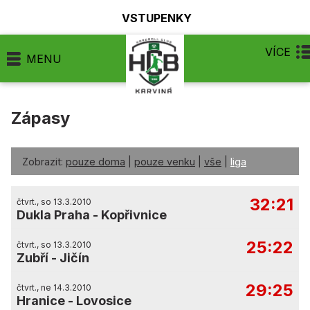
VSTUPENKY
VÍCE
MENU
Zápasy
Zobrazit:
pouze doma
|
pouze venku
|
vše
|
liga
32:21
čtvrt., so 13.3.2010
Dukla Praha
-
Kopřivnice
25:22
čtvrt., so 13.3.2010
Zubří
-
Jičín
29:25
čtvrt., ne 14.3.2010
Hranice
-
Lovosice