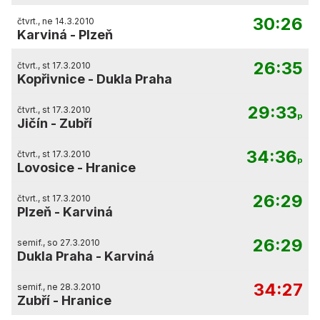
30:26
čtvrt., ne 14.3.2010
Karviná
-
Plzeň
26:35
čtvrt., st 17.3.2010
Kopřivnice
-
Dukla Praha
29:33
čtvrt., st 17.3.2010
p
Jičín
-
Zubří
34:36
čtvrt., st 17.3.2010
p
Lovosice
-
Hranice
26:29
čtvrt., st 17.3.2010
Plzeň
-
Karviná
26:29
semif., so 27.3.2010
Dukla Praha
-
Karviná
34:27
semif., ne 28.3.2010
Zubří
-
Hranice