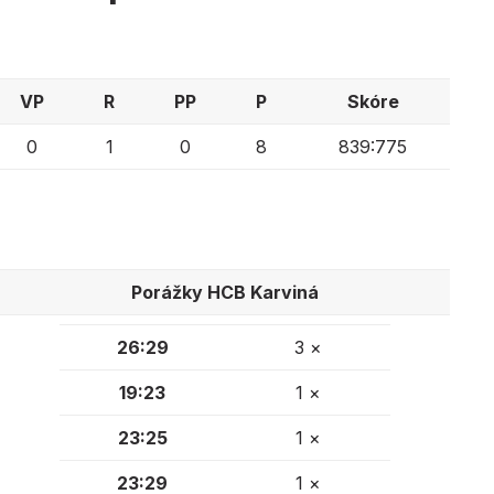
VP
R
PP
P
Skóre
0
1
0
8
839:775
Porážky HCB Karviná
26:29
3 ×
19:23
1 ×
23:25
1 ×
23:29
1 ×