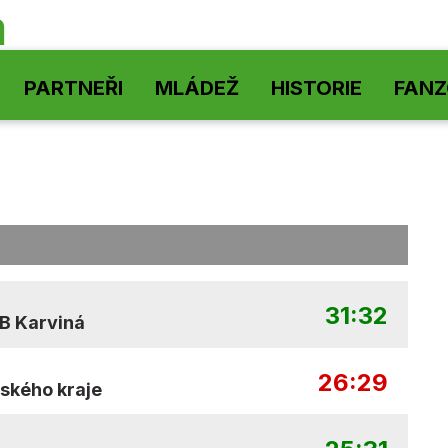
á
PARTNEŘI
MLÁDEŽ
HISTORIE
FAN
31:32
B Karviná
26:29
ňského kraje