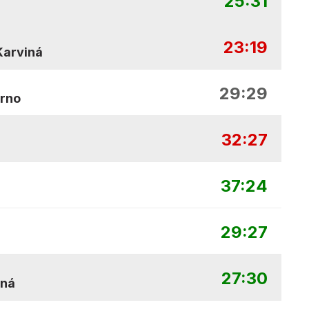
25:31
23:19
Karviná
29:29
Brno
32:27
37:24
29:27
27:30
iná