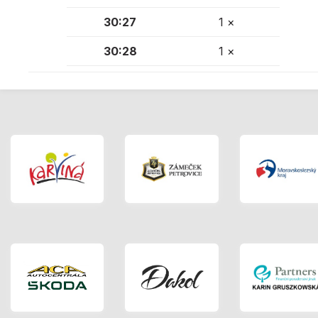
30:27
1 ×
30:28
1 ×