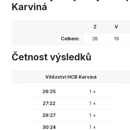
Karviná
Z
V
Celkem:
28
19
Četnost výsledků
Vítězství HCB Karviná
26:25
1 ×
27:22
1 ×
29:27
1 ×
30:24
1 ×