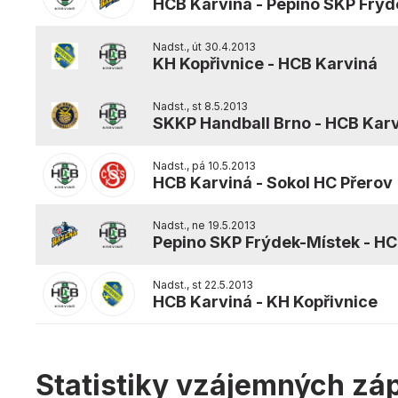
HCB Karviná
-
Pepino SKP Frýd
Nadst., út 30.4.2013
KH Kopřivnice
-
HCB Karviná
Nadst., st 8.5.2013
SKKP Handball Brno
-
HCB Karv
Nadst., pá 10.5.2013
HCB Karviná
-
Sokol HC Přerov
Nadst., ne 19.5.2013
Pepino SKP Frýdek-Místek
-
HC
Nadst., st 22.5.2013
HCB Karviná
-
KH Kopřivnice
Statistiky vzájemných zá