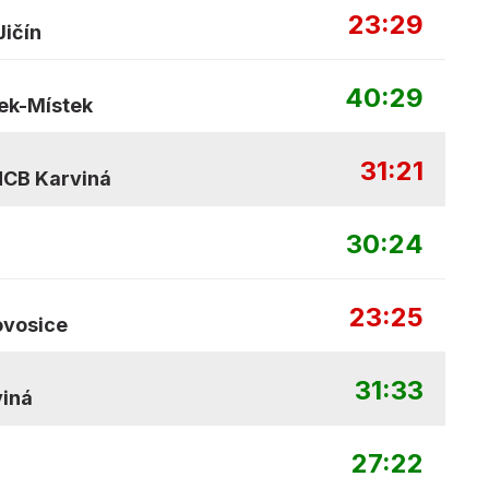
23:29
ičín
40:29
ek-Místek
31:21
HCB Karviná
30:24
23:25
ovosice
31:33
iná
27:22