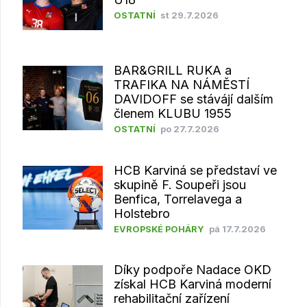
OSTATNÍ
st 29.7.2026
BAR&GRILL RUKA a
TRAFIKA NA NÁMĚSTÍ
DAVIDOFF se stávájí dalším
členem KLUBU 1955
OSTATNÍ
po 27.7.2026
HCB Karviná se představí ve
skupině F. Soupeři jsou
Benfica, Torrelavega a
Holstebro
EVROPSKÉ POHÁRY
pá 17.7.2026
Díky podpoře Nadace OKD
získal HCB Karviná moderní
rehabilitační zařízení