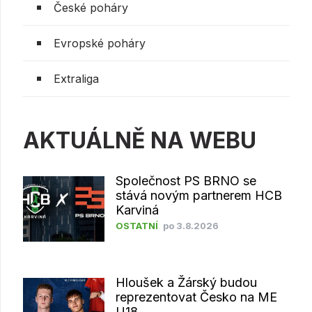
České poháry
Evropské poháry
Extraliga
AKTUÁLNĚ NA WEBU
Společnost PS BRNO se
stává novým partnerem HCB
Karviná
OSTATNÍ
po 3.8.2026
Hloušek a Žárský budou
reprezentovat Česko na ME
U18