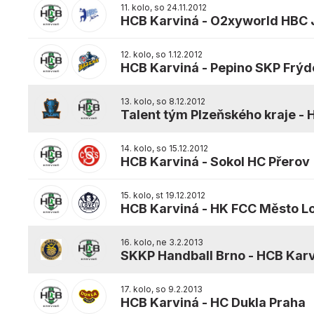
11. kolo, so 24.11.2012
HCB Karviná
-
O2xyworld HBC J
12. kolo, so 1.12.2012
HCB Karviná
-
Pepino SKP Frýd
13. kolo, so 8.12.2012
Talent tým Plzeňského kraje
-
14. kolo, so 15.12.2012
HCB Karviná
-
Sokol HC Přerov
15. kolo, st 19.12.2012
HCB Karviná
-
HK FCC Město L
16. kolo, ne 3.2.2013
SKKP Handball Brno
-
HCB Karv
17. kolo, so 9.2.2013
HCB Karviná
-
HC Dukla Praha