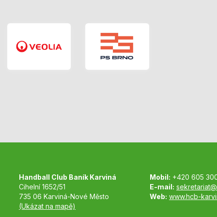
Handball Club Baník Karviná
Mobil:
+420 605 30
Cihelní 1652/51
E-mail:
sekretariat@
735 06 Karviná-Nové Město
Web:
www.hcb-karvi
(Ukázat na mapě)