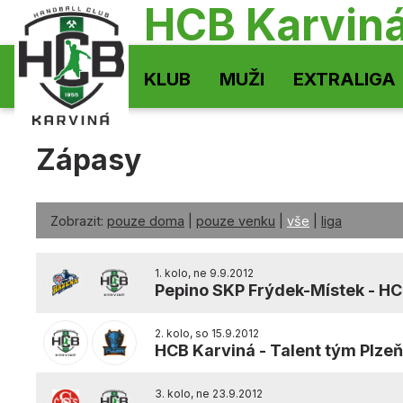
HCB Karvin
KLUB
MUŽI
EXTRALIGA
Zápasy
Zobrazit:
pouze doma
|
pouze venku
|
vše
|
liga
1. kolo, ne 9.9.2012
Pepino SKP Frýdek-Místek
-
HC
2. kolo, so 15.9.2012
HCB Karviná
-
Talent tým Plze
3. kolo, ne 23.9.2012