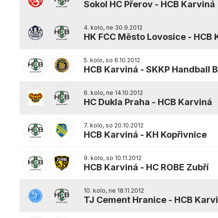
Sokol HC Přerov
-
HCB Karviná
4. kolo, ne 30.9.2012
HK FCC Město Lovosice
-
HCB 
5. kolo, so 6.10.2012
HCB Karviná
-
SKKP Handball 
6. kolo, ne 14.10.2012
HC Dukla Praha
-
HCB Karviná
7. kolo, so 20.10.2012
HCB Karviná
-
KH Kopřivnice
9. kolo, so 10.11.2012
HCB Karviná
-
HC ROBE Zubří
10. kolo, ne 18.11.2012
TJ Cement Hranice
-
HCB Karv