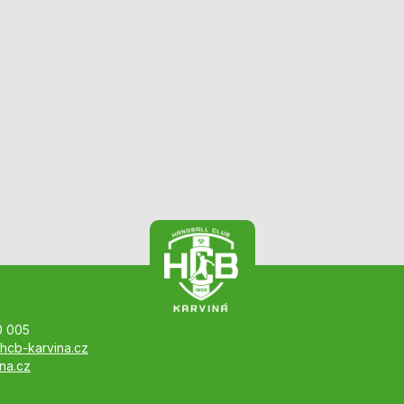
0 005
hcb-karvina.cz
na.cz