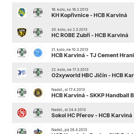
18. kolo, so 16.2.2013
KH Kopřivnice
-
HCB Karviná
20. kolo, so 2.3.2013
HC ROBE Zubří
-
HCB Karviná
21. kolo, ne 10.3.2013
HCB Karviná
-
TJ Cement Hran
22. kolo, ne 17.3.2013
O2xyworld HBC Jičín
-
HCB Kar
Nadst., st 17.4.2013
HCB Karviná
-
SKKP Handball 
Nadst., st 24.4.2013
Sokol HC Přerov
-
HCB Karviná
Nadst., pá 26.4.2013