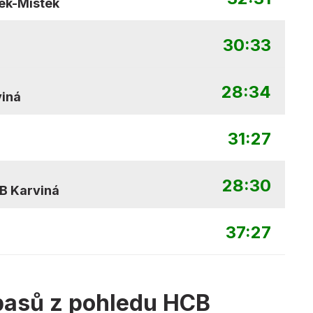
ek-Místek
30:33
28:34
iná
31:27
28:30
B Karviná
37:27
pasů z pohledu HCB