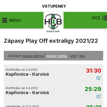
VSTUPENKY
VÍCE
MENU
Zápasy Play Off extraligy 2021/22
Zobrazit:
pouze doma
|
pouze venku
|
vše
|
liga
31:30
čtvrtfinále, so 2.4.2022
Kopřivnice
-
Karviná
25:29
čtvrtfinále, ne 3.4.2022
Kopřivnice
-
Karviná
semifinále, st 27.4.2022