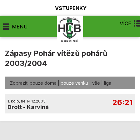
VSTUPENKY
VÍCE
MENU
Zápasy Pohár vítězů pohárů
2003/2004
Zobrazit:
pouze doma
|
pouze venku
|
vše
|
liga
26:21
1. kolo, ne 14.12.2003
Drott
-
Karviná