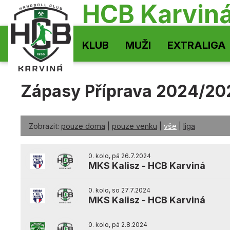
HCB Karvin
KLUB
MUŽI
EXTRALIGA
Zápasy Příprava 2024/20
Zobrazit:
pouze doma
|
pouze venku
|
vše
|
liga
0. kolo, pá 26.7.2024
MKS Kalisz
-
HCB Karviná
0. kolo, so 27.7.2024
MKS Kalisz
-
HCB Karviná
0. kolo, pá 2.8.2024