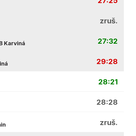
27:25
zruš.
27:32
B Karviná
29:28
iná
28:21
28:28
zruš.
in