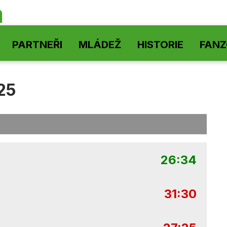
á
PARTNEŘI
MLÁDEŽ
HISTORIE
FAN
25
26:34
31:30