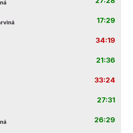
27:28
iná
17:29
rviná
34:19
21:36
33:24
27:31
26:29
iná