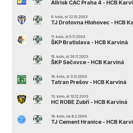
Allrisk CAC Praha 4
-
HCB Karv
9. kolo, st 22.10.2003
TJ Drotovna Hlohovec
-
HCB Ka
11. kolo, st 5.11.2003
ŠKP Bratislava
-
HCB Karviná
15. kolo, st 26.11.2003
ŠKP Sečovce
-
HCB Karviná
16. kolo, st 3.12.2003
Tatran Prešov
-
HCB Karviná
13. kolo, st 10.12.2003
HC ROBE Zubří
-
HCB Karviná
19. kolo, ne 8.2.2004
TJ Cement Hranice
-
HCB Karv