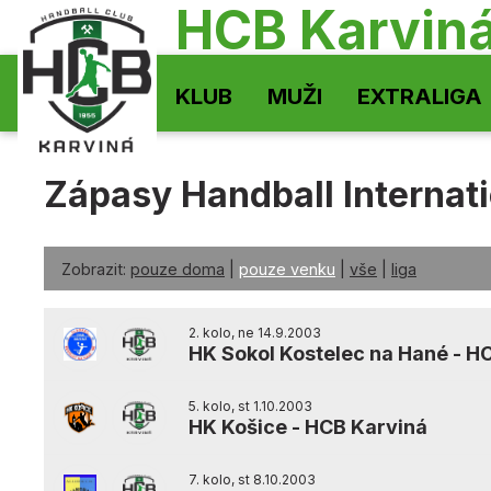
HCB Karvin
KLUB
MUŽI
EXTRALIGA
Zápasy Handball Interna
Zobrazit:
pouze doma
|
pouze venku
|
vše
|
liga
2. kolo, ne 14.9.2003
HK Sokol Kostelec na Hané
-
HC
5. kolo, st 1.10.2003
HK Košice
-
HCB Karviná
7. kolo, st 8.10.2003