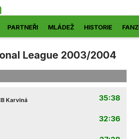
á
PARTNEŘI
MLÁDEŽ
HISTORIE
FAN
tional League 2003/2004
35:38
B Karviná
32:36