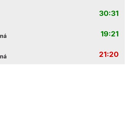
30:31
19:21
iná
21:20
iná